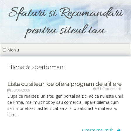
Sari
la
conținut
Meniu
Etichetă: 2performant
Lista cu siteuri ce ofera program de afiliere
51 Comentarii
30/06/2009
Dupa ce realizezi un site, gen portal sa zic, adica nu este unul
de firma, mai mult hobby sau comercial, apare dilema cum
sa il monetizezi astfel incat sa ai si o satisfactie materiala,
care…
Citește mai mult...