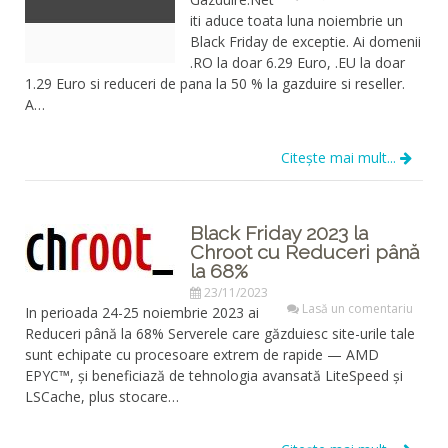
iti aduce toata luna noiembrie un
Black Friday de exceptie. Ai domenii
.RO la doar 6.29 Euro, .EU la doar
1.29 Euro si reduceri de pana la 50 % la gazduire si reseller.
A…
Citește mai mult...
Black Friday 2023 la
Chroot cu Reduceri până
la 68%
23/11/2023
Lasă un comentariu
In perioada 24-25 noiembrie 2023 ai
Reduceri până la 68% Serverele care găzduiesc site-urile tale
sunt echipate cu procesoare extrem de rapide — AMD
EPYC™, și beneficiază de tehnologia avansată LiteSpeed și
LSCache, plus stocare…