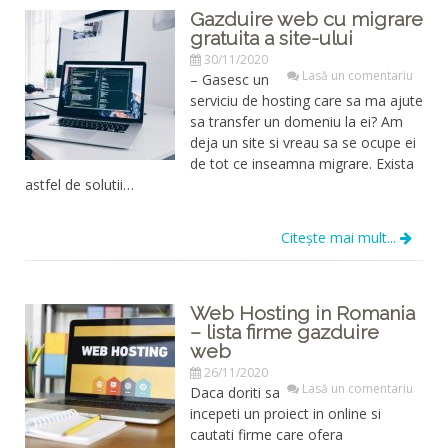
Gazduire web cu migrare
gratuita a site-ului
30/11/2020
Lasă un comentariu
– Gasesc un
serviciu de hosting care sa ma ajute
sa transfer un domeniu la ei? Am
deja un site si vreau sa se ocupe ei
de tot ce inseamna migrare. Exista
astfel de solutii…
Citește mai mult...
Web Hosting in Romania
– lista firme gazduire
web
26/11/2020
Lasă un comentariu
Daca doriti sa
incepeti un proiect in online si
cautati firme care ofera