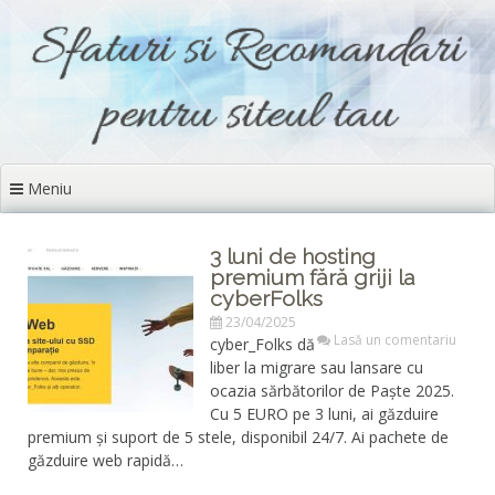
Sari
la
conținut
Meniu
3 luni de hosting
premium fără griji la
cyberFolks
23/04/2025
Lasă un comentariu
cyber_Folks dă
liber la migrare sau lansare cu
ocazia sărbătorilor de Paște 2025.
Cu 5 EURO pe 3 luni, ai găzduire
premium și suport de 5 stele, disponibil 24/7. Ai pachete de
găzduire web rapidă…