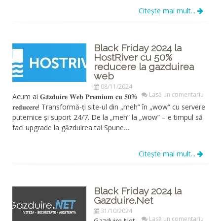
Citește mai mult...
Black Friday 2024 la
HostRiver cu 50%
reducere la gazduirea
web
08/11/2024
Lasă un comentariu
Acum ai 𝐆𝐚̆𝐳𝐝𝐮𝐢𝐫𝐞 𝐖𝐞𝐛 𝐏𝐫𝐞𝐦𝐢𝐮𝐦 𝐜𝐮 𝟓𝟎%
𝐫𝐞𝐝𝐮𝐜𝐞𝐫𝐞! Transformă-ți site-ul din „meh” în „wow” cu servere
puternice și suport 24/7. De la „meh” la „wow” – e timpul să
faci upgrade la găzduirea ta! Spune…
Citește mai mult...
Black Friday 2024 la
Gazduire.Net
31/10/2024
Lasă un comentariu
Gazduire.Net