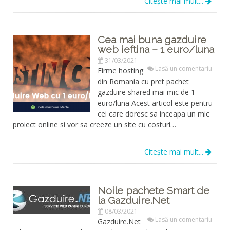
Citește mai mult...
Cea mai buna gazduire
web ieftina – 1 euro/luna
31/03/2021
Lasă un comentariu
Firme hosting
din Romania cu pret pachet
gazduire shared mai mic de 1
euro/luna Acest articol este pentru
cei care doresc sa inceapa un mic
proiect online si vor sa creeze un site cu costuri…
Citește mai mult...
Noile pachete Smart de
la Gazduire.Net
08/03/2021
Lasă un comentariu
Gazduire.Net