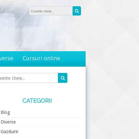
Căutare:
Caută
verse
Cursuri online
Caută
Căutare:
CATEGORII
Blog
Diverse
Gazduire