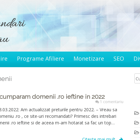
ire
Programe Afiliere
Monetizare
SEO
Di
menii
cumparam domenii .ro ieftine in 2022
1 comentariu
3.03.2022: Am actualizzat preturile pentru 2022. – Vreau sa
eniu .ro , ce site-uri recomandati? Primesc des intrebari
enii .ro ieftine si de aceea m-am hotarat sa fac un top…
Citește mai mult...