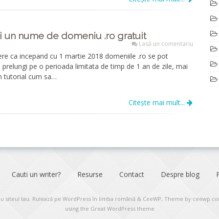
i un nume de domeniu .ro gratuit
Lasă un comentariu
re ca incepand cu 1 martie 2018 domeniile .ro se pot
u prelungi pe o perioada limitata de timp de 1 an de zile, mai
n tutorial cum sa…
Citește mai mult...
Cauti un writer?
Resurse
Contact
Despre blog
u siteul tau
. Rulează pe WordPress în limba română
&
CeeWP,
Theme by ceewp.c
using the Great WordPress theme