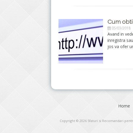
Cum obti
05/03/2018
Avand in vede
inregistra sa
jos va ofer u
Home
Copyright © 2026
Sfaturi si Recomandari pentr