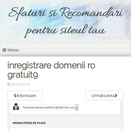
Sari
la
conținut
Meniu
inregistrare domenii ro
gratuit9
05/03/2018
Anterioare
Următoarea