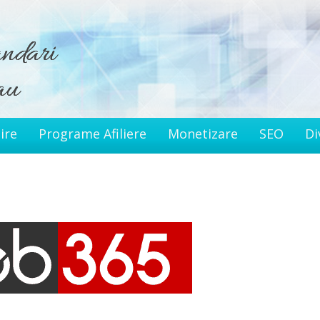
ire
Programe Afiliere
Monetizare
SEO
Di