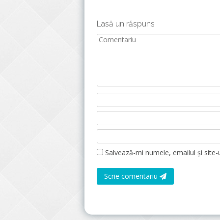
Lasă un răspuns
Salvează-mi numele, emailul și site-
Scrie comentariu