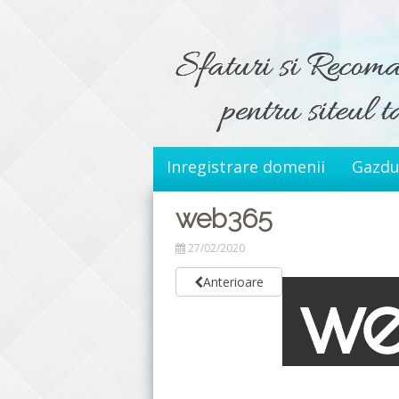
Sari
la
conținut
Inregistrare domenii
Gazdu
web365
27/02/2020
Anterioare