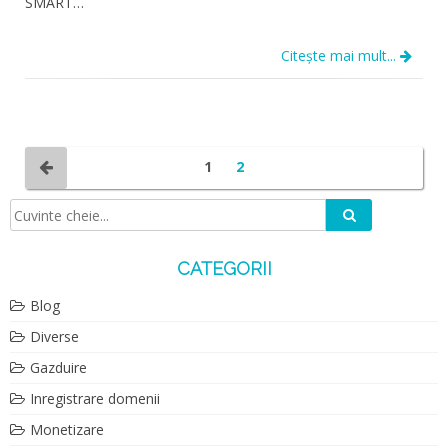
SMART…
Citește mai mult...
1
2
Caută
Căutare:
CATEGORII
Blog
Diverse
Gazduire
Inregistrare domenii
Monetizare