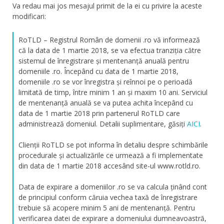
Va redau mai jos mesajul primit de la ei cu privire la aceste
modificari:
RoTLD – Registrul Român de domenii .ro vă informează
că la data de 1 martie 2018, se va efectua tranziția către
sistemul de înregistrare și mentenanță anuală pentru
domeniile .ro. Începând cu data de 1 martie 2018,
domeniile .ro se vor înregistra și reînnoi pe o perioadă
limitată de timp, între minim 1 an și maxim 10 ani. Serviciul
de mentenanță anuală se va putea achita începând cu
data de 1 martie 2018 prin partenerul RoTLD care
administrează domeniul. Detalii suplimentare, găsiți
AICI
.
Clienții RoTLD se pot informa în detaliu despre schimbările
procedurale și actualizările ce urmează a fi implementate
din data de 1 martie 2018 accesând site-ul www.rotld.ro.
Data de expirare a domeniilor .ro se va calcula ținând cont
de principiul conform căruia vechea taxă de înregistrare
trebuie să acopere minim 5 ani de mentenanță. Pentru
verificarea datei de expirare a domeniului dumneavoastră,