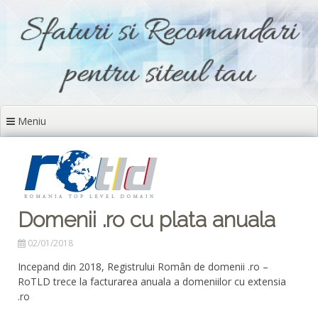
Sari
la
conținut
Meniu
Domenii .ro cu plata anuala
02/01/2018
Incepand din 2018, Registrului Român de domenii .ro –
RoTLD trece la facturarea anuala a domeniilor cu extensia
.ro