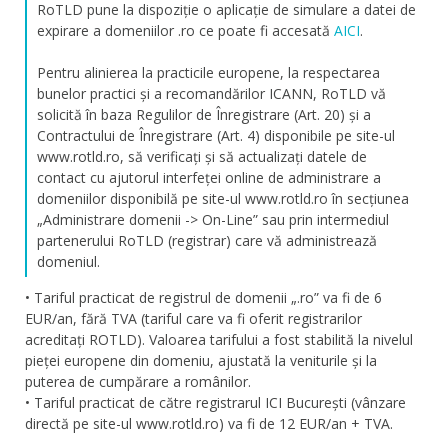
RoTLD pune la dispoziție o aplicație de simulare a datei de
expirare a domeniilor .ro ce poate fi accesată
AICI
.
Pentru alinierea la practicile europene, la respectarea
bunelor practici și a recomandărilor ICANN, RoTLD vă
solicită în baza Regulilor de Înregistrare (Art. 20) și a
Contractului de Înregistrare (Art. 4) disponibile pe site-ul
www.rotld.ro, să verificați și să actualizați datele de
contact cu ajutorul interfeței online de administrare a
domeniilor disponibilă pe site-ul www.rotld.ro în secțiunea
„Administrare domenii -> On-Line” sau prin intermediul
partenerului RoTLD (registrar) care vă administrează
domeniul.
• Tariful practicat de registrul de domenii „.ro” va fi de 6
EUR/an, fără TVA (tariful care va fi oferit registrarilor
acreditați ROTLD). Valoarea tarifului a fost stabilită la nivelul
pieței europene din domeniu, ajustată la veniturile și la
puterea de cumpărare a românilor.
• Tariful practicat de către registrarul ICI București (vânzare
directă pe site-ul www.rotld.ro) va fi de 12 EUR/an + TVA.