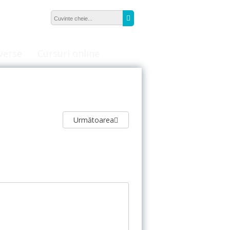
Căutare:
Caută
verse
Cursuri online
Următoarea